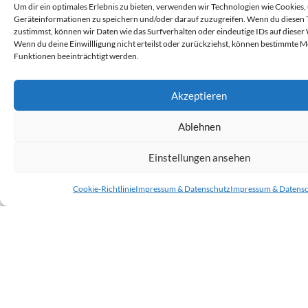
Um dir ein optimales Erlebnis zu bieten, verwenden wir Technologien wie Cookies,
r
Geräteinformationen zu speichern und/oder darauf zuzugreifen. Wenn du diesen
zustimmst, können wir Daten wie das Surfverhalten oder eindeutige IDs auf dieser
I
Wenn du deine Einwillligung nicht erteilst oder zurückziehst, können bestimmte 
n
Funktionen beeinträchtigt werden.
3
M
Akzeptieren
s
S
Ablehnen
d
Einstellungen ansehen
–
g
Cookie-Richtlinie
Impressum & Datenschutz
Impressum & Datens
b
z
F
ü
u
p